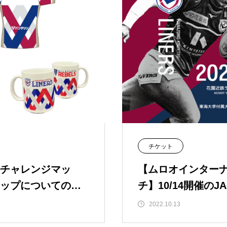
チケット
チャレンジマッ
【ムロオインター
ップについてのお
チ】10/14開催のJ
代表戦で、前売り
2022.10.13