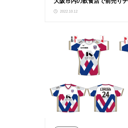
大阪市内の飲食店で前売りチ
ただけます
2022.10.12