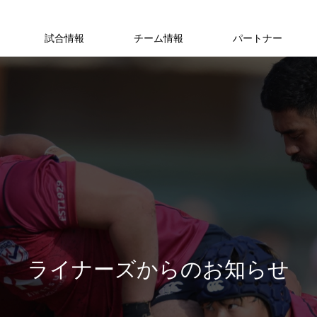
試合情報
チーム情報
パートナー
ラ
イ
ナ
ー
ズ
か
ら
の
お
知
ら
せ