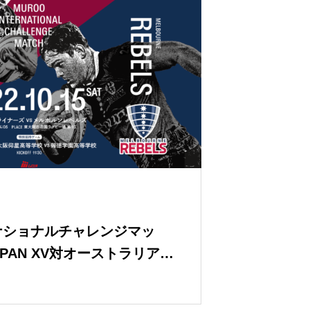
ナショナルチャレンジマッ
APAN XV対オーストラリアA
チケットを販売します